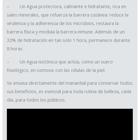
– Un Agua protectora, calmante e hidratante, rica en
sales minerales, que refuerza la barrera cutánea: reduce la
virulencia y la adherencia de los microbios, restaura la
barrera física y modula la barrera inmune. Además de un
32% de hidratación en tan solo 1 hora, permanece durante
8 horas
– Un Agua isotónica que actúa, como un suero
fisiológico, en osmosis con las células de la piel.
Se envasa directamente del manantial para conservar todos
sus beneficios, es esencial para toda rutina de belleza, cada
día, para todos los públicos.